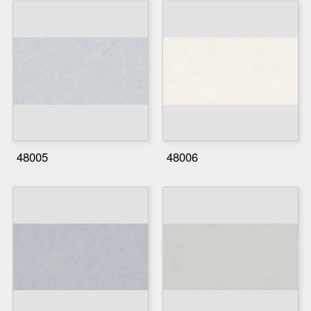
48005
48006